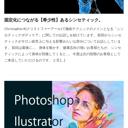
固定化につながる【希少性】あるシンセティック。
Christopher.R(クリストファーアール)で施術テクニックのメインとなる「シン
セティックボディケア」に関してのお話しを続けています。 前回からシンセ
ティックがサロン経営上に与える影響みたいな部分についてお話ししていま
す。 前回は最後に…、 身体を動かす、健康志向の強いお客様たちが、シンセ
ティックによって身体が回復してくると…。 今度は次の段階のお客様として
ご来店していただけるのです。 と言 […]